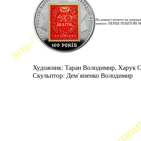
На реверсі монети на дзерка
написи: ПЕРШІ ПОШТОВІ МА
Художник: Таран Володимир, Харук О
Скульптор: Дем`яненко Володимир