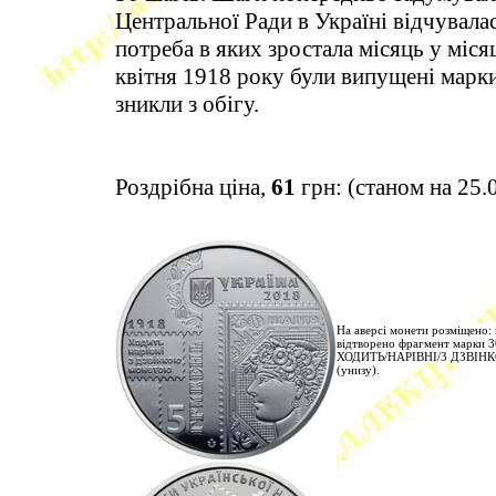
Центральної Ради в Україні відчувалас
потреба в яких зростала місяць у міся
квітня 1918 року були випущені марки
зникли з обігу.
Роздрібна ціна,
61
грн: (станом на 25.
На аверсі монети розміщено:
відтворено фрагмент марки 30
ХОДИТЬ/НАРІВНІ/З ДЗВІНКО
(унизу).