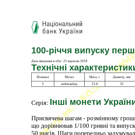
100-річчя випуску пер
Дата введення в обіг:
25 вернсня 2018
Технічні характеристик
Номінал
Метал
Маса, г
Діаметр, мм
5
нейзильбер
15.6
35
Інші монети Україн
Серія:
Присвячена шагам - розмінному грошо
що дорівнював 1/100 гривні та випуска
50 шагів. Шаги попередньо задумували