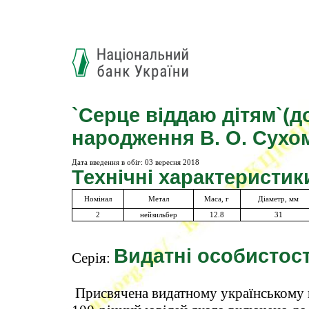
`Серце віддаю дітям`(до
народження В. О. Сухо
Дата введення в обіг:
03 вересня 2018
Технічні характеристик
Номінал
Метал
Маса, г
Діаметр, мм
2
нейзильбер
12.8
31
Видатні особистост
Серія:
Присвячена видатному українському п