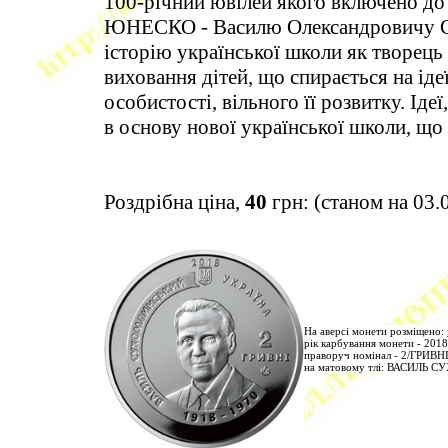
100-річний ювілей якого включено до 
ЮНЕСКО - Василю Олександровичу Су
історію української школи як творець 
виховання дітей, що спирається на іде
особистості, вільного її розвитку. Ід
в основу нової української школи, що
Роздрібна ціна,
40
грн: (станом на 03.
На аверсі монети розміщено:
рік карбування монети - 2018
праворуч номінал - 2/ГРИВНІ
на матовому тлі: ВАСИЛЬ СУ