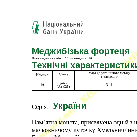
Меджибізька фортеця
Дата введення в обіг: 27 листопада 2018
Технічні характеристик
Маса дорогоцінного металу
Номінал
Метал
в чистоті, г
срібло
10
31.1
(Ag 925)
України
Серія:
Пам`ятна монета, присвячена одній з 
мальовничому куточку Хмельниччини, 