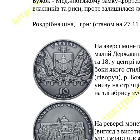
Бужок - Меджибізькому замку-фортеці
власників та риси, проте залишилася 
Роздрібна ціна, грн: (станом на 27.11
На аверсі монет
малий Державний
та 18, у центрі
боки якого стилі
(ліворуч), р. Бо
унизу на стрі
на тлі абрису з
На реверсі мон
(вигляд з висот
МЕДЖИБІЗЬКА 