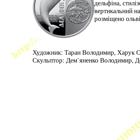
дельфіна, стиліз
вертикальний н
розміщено ольві
Художник: Таран Володимир, Харук О
Скульптор: Дем`яненко Володимир, Д