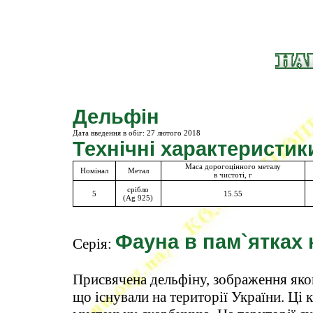
Дельфін
Дата введення в обіг:
27 лютого 2018
Технічні характеристик
Маса дорогоцінного металу
Номінал
Метал
в чистоті, г
срібло
5
15.55
(Ag 925)
Фауна в пам`ятках 
Серія:
Присвячена дельфіну, зображення яког
що існували на території України. Ці 