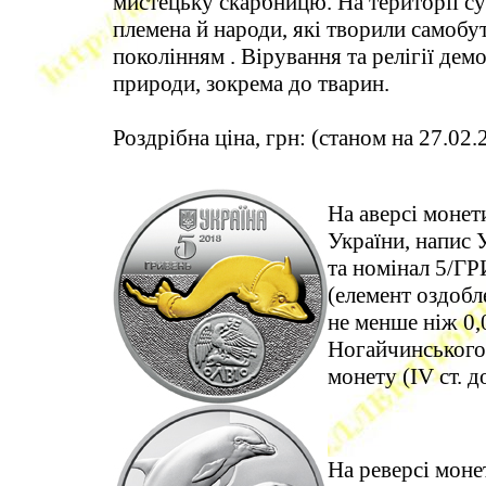
мистецьку скарбницю. На території с
племена й народи, які творили самобу
поколінням . Вірування та релігії де
природи, зокрема до тварин.
Роздрібна ціна, грн: (станом на 27.02.
На аверсі монет
України, напис 
та номінал 5/ГР
(елемент оздобле
не менше ніж 0,0
Ногайчинського 
монету (IV ст. до 
На реверсі моне