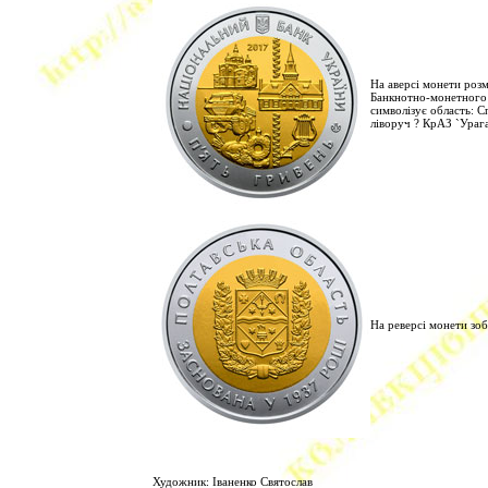
На аверсі монети ро
Банкнотно-монетного д
символізує область: С
ліворуч ? КрАЗ `Урага
На реверсі монети з
Художник: Іваненко Святослав