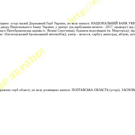
зміщено: угорі малий Державний Герб України, по колу написи: НАЦІОНАЛЬНИЙ БАНК УКРА
вору Національного банку України; у центрі: рік карбування монети - 2017, праворуч від 
пасо-Преображенська церква (с. Великі Сорочинці), будинок водолікарні (м. Миргород); лір
н` (багатоцільовий броньований автомобіль); унизу - колосся, гарбуз, виноград, яблуко, кум
ображено герб області, по колу розміщено написи: ПОЛТАВСЬКА ОБЛАСТЬ (угорі), ЗАСНОВ