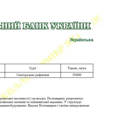
Українська
Гурт
Тираж, штук
Секторальне рифлення
35000
аїнської писемності і культури. Полтавщину репрезентує
илівських килимів та опішнянської кераміки. У структурі
і машинобудуванню. Відома Полтавщина і своїми мінеральними