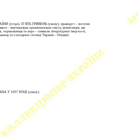
ЇНИ (угорі), П`ЯТЬ ГРИВЕНЬ (унизу), праворуч - логотип
якого - вертикальна орнаментальна смуга; композиція, що
а, чорнильниця та перо - символи літературної творчості;
анець (із гончарної столиці України - Опішні).
АНА У 1937 РОЦІ (унизу).