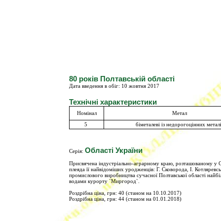
80 років Полтавській області
Дата введення в обіг:
10
жовт
ня 2017
Технічні характеристики
Номінал
Метал
5
біметалеві із недорогоцінних метал
Області України
Серія:
Присвячена індустріально-аграрному краю, розташованому у Се
плеяда її найвідоміших уродженців: Г. Сковорода, І. Котляревс
промислового виробництва сучасної Полтавської області найб
водами курорту `Миргород`.
Роздрібна ціна, грн: 40 (станом на 10.10.2017)
Роздрібна ціна, грн: 44 (станом на 01.01.2018)