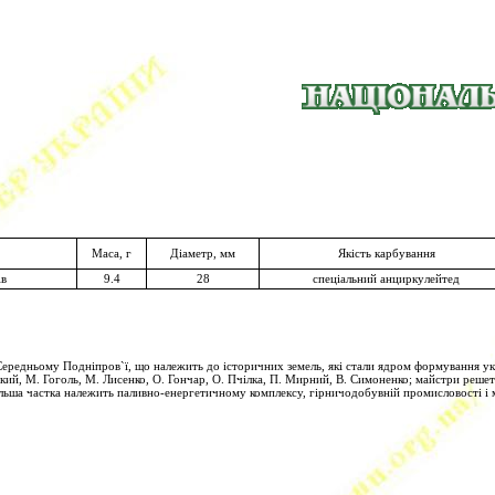
Маса, г
Діаметр, мм
Якість карбування
ів
9.4
28
спеціальний анциркулейтед
редньому Подніпров`ї, що належить до історичних земель, які стали ядром формування укр
ький, М. Гоголь, М. Лисенко, О. Гончар, О. Пчілка, П. Мирний, В. Симоненко; майстри решет
ільша частка належить паливно-енергетичному комплексу, гірничодобувній промисловості 