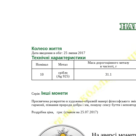
Колесо життя
Дата введення в обіг:
25 лмпня 2017
Технічні характеристики
Маса дорогоцінного металу
Номінал
Метал
в чистоті, г
срібло
10
31.1
(Ag 925)
Інші монети
Серія:
Присвячена розкриттю в художньо-образній манері філософського зміс
гармонії, пізнання природи добра і зла, пошуку сенсу буття і неповт
Роздрібна ціна, грн: (станом на 25.07.2017)
На аверсі монет