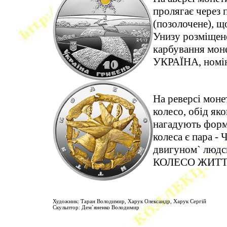
пролягає через 
(позолочене), щ
Унизу розміщено
карбування моне
УКРАЇНА, номі
На реверсі моне
колесо, обід яко
нагадують форм
колеса є пара - 
двигуном` людсь
КОЛЕСО ЖИТТ
Художник: Таран Володимир, Харук Олександр, Харук Сергій
Скульптор: Дем`яненко Володимир