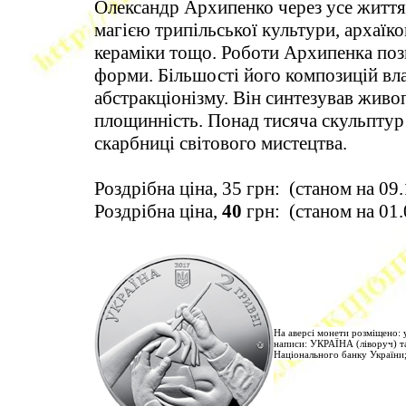
Олександр Архипенко через усе життя 
магією трипільської культури, архаїк
кераміки тощо. Роботи Архипенка позн
форми. Більшості його композицій вла
абстракціонізму. Він синтезував живоп
площинність. Понад тисяча скульптур
скарбниці світового мистецтва.
Роздрібна ціна, 35 грн: (станом на 09
Роздрібна ціна,
40
грн: (станом на 01
На аверсі монети розміщено: 
написи: УКРАЇНА (ліворуч) та
Національного банку України;