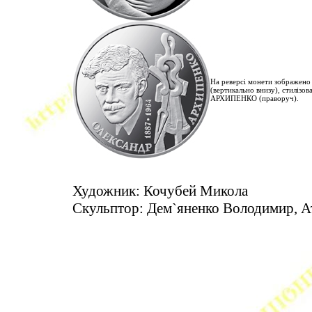
На реверсі монети зображено
(вертикально внизу), стиліз
АРХИПЕНКО (праворуч).
Художник: Кочубей Микола
Скульптор: Дем`яненко Володимир, 