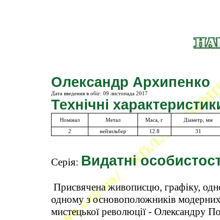
Олександр Архипенко
Дата введення в обіг:
09 листопада 2017
Технічні характеристик
Номінал
Метал
Маса, г
Діаметр, мм
2
нейзильбер
12.8
31
Видатні особистост
Серія:
Присвячена живописцю, графіку, одно
одному з основоположників модерних с
мистецької революції - Олександру 