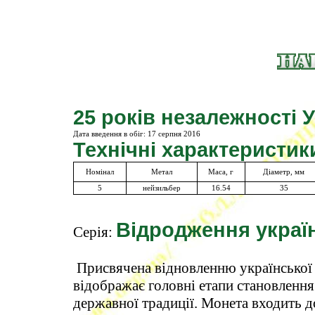
25 років незалежності 
Дата введення в обіг:
17 серпня 2016
Технічні характеристик
Номінал
Метал
Маса, г
Діаметр, мм
5
нейзильбер
16.54
35
Відродження украї
Серія:
Присвячена відновленню української де
відображає головні етапи становлення 
державної традиції. Монета входить д