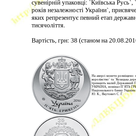
сувенірній упаковці: `Київська Русь`, 
років незалежності України`, присвяч
яких репрезентує певний етап держав
тисячоліття.
Вартість, грн: 38 (станом на 20.08.201
На аверсі монети розміщено: п
королівство` та `Козацька дер
тримають малий Державний Гер
УКРАЇНА, номінал П`ЯТЬ ГРИВ
Національного банку України (
Ю. К., Якутович С. Г.