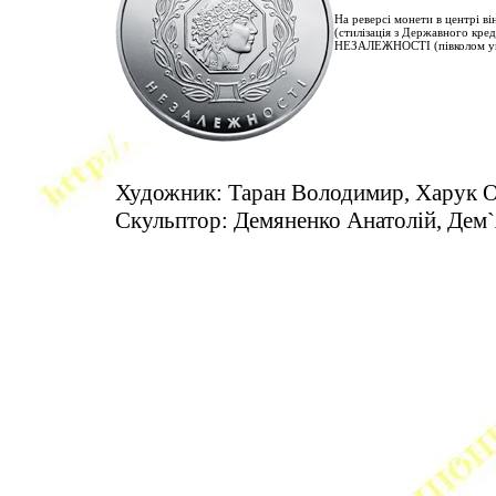
На реверсі монети в центрі ві
(стилізація з Державного кре
НЕЗАЛЕЖНОСТІ (півколом ун
Художник: Таран Володимир, Харук О
Скульптор: Демяненко Анатолій, Дем