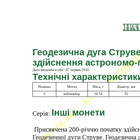
Геодезична дуга Струве
здійснення астрономо-
Дата введення в обіг:
07 червня 2016
Технічні характеристик
Номінал
Метал
Маса, г
Діаметр, мм
5
нейзильбер
16.54
35
Інші монети
Серія:
Присвячена 200-річчю початку здійсн
Геодезичної дуги Струве. Геодезична 