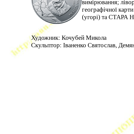
вимірювання; лівору
географічної карт
(угорі) та СТАРА 
Художник: Кочубей Микола
Скульптор: Іваненко Святослав, Демя