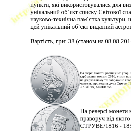
пункти, які використовувалися для виз
унікальний об`єкт списку Світової 
науково-технічна пам`ятка культури, 
цей унікальний об`єкт видатний астро
Вартість, грн: 38 (станом на 08.08.201
На аверсі монети розміщено: угорі 
карбування монети 2016, унизу но
на дзеркальному тлі зображено геод
через які проходить дуга Струв
УКРАЇНА, МОЛДОВА.
На реверсі монети 
праворуч від яко
СТРУВЕ/1816 - 185