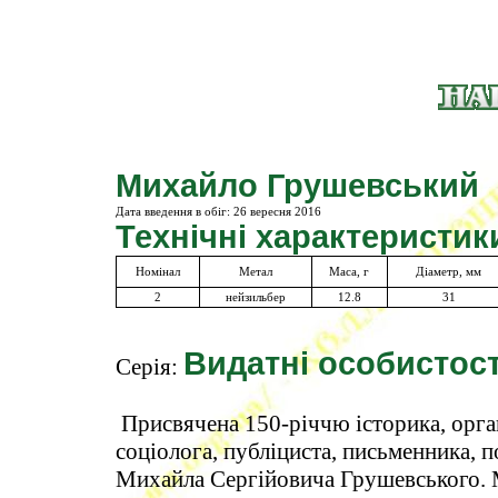
Михайло Грушевський
Дата введення в обіг:
26 вересня 2016
Технічні характеристик
Номінал
Метал
Маса, г
Діаметр, мм
2
нейзильбер
12.8
31
Видатні особистост
Серія:
Присвячена 150-річчю історика, орган
соціолога, публіциста, письменника, п
Михайла Сергійовича Грушевського. 