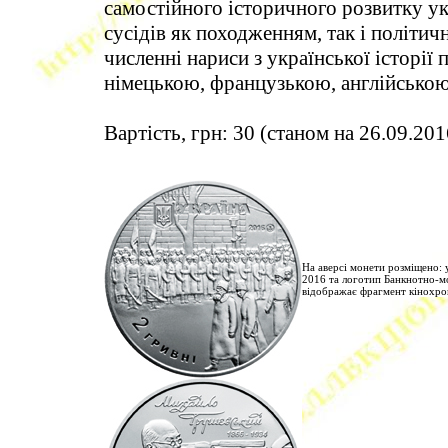
самостійного історичного розвитку ук
сусідів як походженням, так і політи
численні нариси з української історії
німецькою, французькою, англійсько
Вартість, грн: 30 (станом на 26.09.201
На аверсі монети розміщено: 
2016 та логотип Банкнотно-мо
відображає фрагмент кінохрон