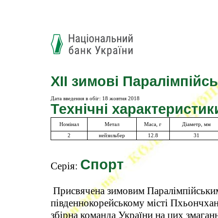
ХІІ зимові Паралімпійсь
Дата введення в обіг:
18 жовтня 2018
Технічні характеристик
Номінал
Метал
Маса, г
Діаметр, мм
2
нейзильбер
12.8
31
Спорт
Серія:
Присвячена зимовим Паралімпійським
південнокорейському місті Пхьончхан 
збірна команда України на цих змаган