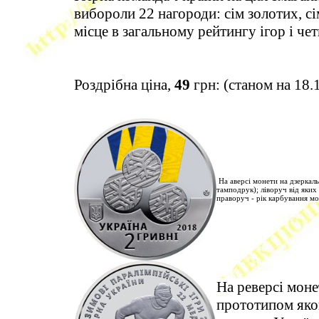
вибороли 22 нагороди: сім золотих, сі
місце в загальному рейтингу ігор і че
Роздрібна ціна,
49
грн: (станом на 18.
На аверсі монети на дзеркаль
тамподрук); ліворуч від яки
праворуч - рік карбування м
На реверсі моне
прототипом яког